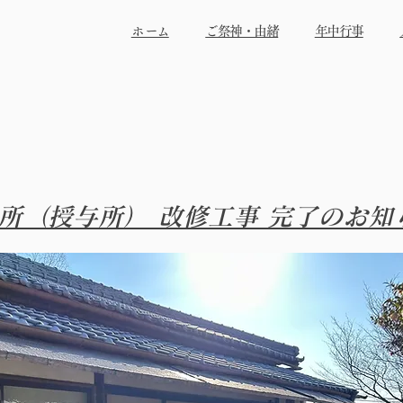
​ホーム
ご祭神・由緒
年中行事
所（授与所） 改修工事 完了のお知