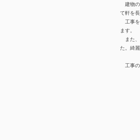
建物の
て軒を長
工事を請
ます。
​ また
た。綺麗
​ 工事