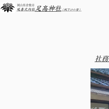
足髙神社
岡山県倉敷市
延喜式内社
（帆下げの宮）
社務