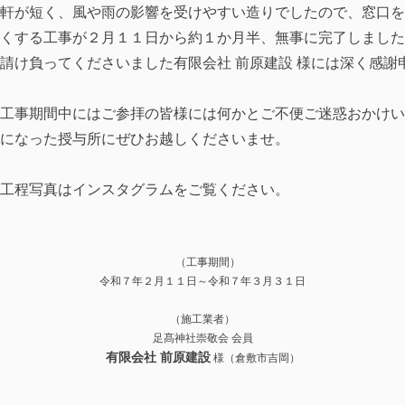
軒が短く、風や雨の影響を受けやすい造りでしたので、窓口を
くする工事が２月１１日から約１か月半、無事に完了しました
け負ってくださいました有限会社 前原建設 様には深く感謝
、工事期間中にはご参拝の皆様には何かとご不便ご迷惑おかけ
になった授与所にぜひお越しくださいませ。
の工程写真はインスタグラムをご覧ください。
（工事期間）
令和７年２月１１日～令和７年３月３１日
​
（施工業者）
足髙神社崇敬会 会員
有限会社 前原建設
様（倉敷市吉岡）