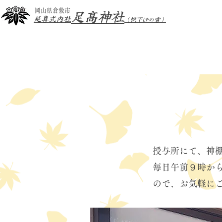
足髙神社
岡山県倉敷市
延喜式内社
（帆下げの宮）
​授与所にて、
毎日午前９時か
ので、お気軽に