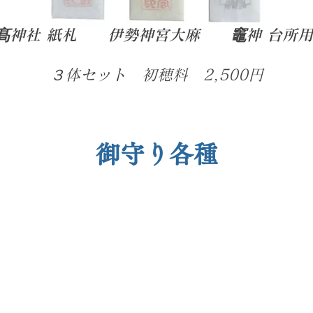
神社 紙札 伊勢神宮大麻 竈神 台所用
３体セット 初穂料 2,500円
御守り各種