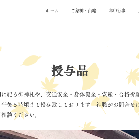
​ホーム
ご祭神・由緒
年中行事
授与品
神棚に祀る御神札や、交通安全・身体健全・安産・合格祈
ら午後５時頃まで授与致しております。神職がお問合せ
ご相談ください。