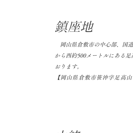
​鎮座地
​ 岡山県倉敷市の中心部、国
から西約500メートルにある
おります。
【岡山県倉敷市笹沖字足高山