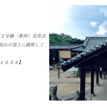
道２号線「笹沖」交差点
足高山の頂上に鎮座して
１０３３】