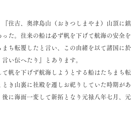
『往古、奥津島山（おきつしまやま）山頂に鎮
あった。往来の船は必ず帆を下げて航海の安全を
ちまち転覆したと言い、この由緒を以て諸国に於
く言い伝へたり』とあります。
て帆を下げず航海しようとする船はたちまち転
ととき山裏に社殿を遷しお祀りしていた時期があ
、後に海面一変して新拓となり元禄八年七月、元