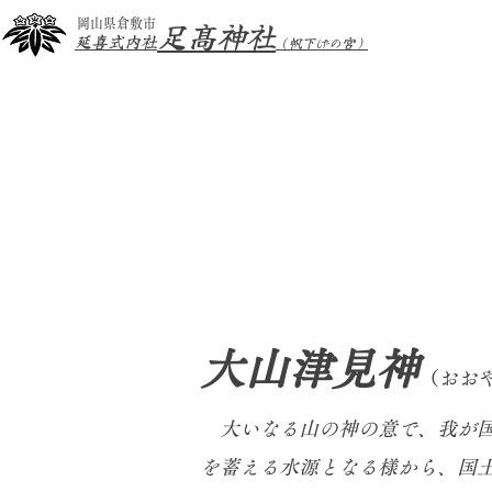
足髙神社
岡山県倉敷市
延喜式内社
（帆下げの宮）
大山津見神
（おお
大いなる山の神の意で、我が国
を蓄える水源となる様から、
国