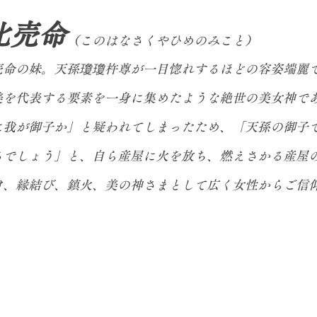
比売命
（このはなさくやひめのみこと）
命の妹。天孫瓊瓊杵尊が一目惚れするほどの容姿端麗
美を代表する要素を一身に集めたような絶世の美女神で
に我が御子か」と疑われてしまったため、「天孫の御子
るでしょう」と、自ら産屋に火を放ち、燃えさかる産屋
け、縁結び、鎮火、美の神さまとして広く女性からご信