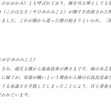
しのおおかみ）とも呼ばれており、海を司る神としても
命（このはなさくやひめのみこと）が御子を出産された
えました。これが稲から造った酒の始まりといわれ、「
ながひめのみこと）
とされ、頑丈な様から延命長寿の神さまです。妹の木之
）に嫁ぐが、容姿が醜いという理由から姉の石長比売命
ような永遠さを手放してしまったことにより、自ら寿命
言われています。