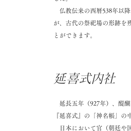
仏教伝来の西暦538年以
が、古代の祭祀場の形跡を
とができます。
​延喜式内社
延長五年（927年）、醍
『延喜式』の「神名帳」の
​ 日本において官（朝廷