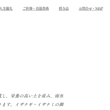
人生儀礼
ご祈祷・出張祭典
授与品
お問合せ・MAP
成し、栄養の高い土を産み、雨水
ります。イザナギ・イザナミの御