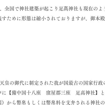
降、全国で神社建築が起こり足髙神社も現在のよ
残すために形態は縮小されておりますが、御本殿
醐天皇の御代に制定された我が国最古の国家行政
中に【備中国十八座 窪屋郡三座 足高神社】と
や国）から幣帛もしくは幣帛料を支弁される神社