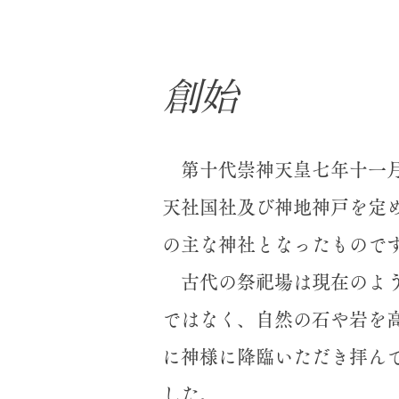
創始
第十代崇神天皇七年十一月（
天社国社及び神地神戸を定
の主な神社となったもので
古代の祭祀場は現在のよう
ではなく、自然の石や岩を
に神様に降臨いただき拝ん
した。