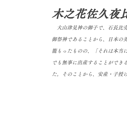
木之花佐久夜
大山津見神の御子で、石長比売
御祭神であることから、日本の
籠もったものの、「それは本当
でも無事に出産することができ
た。そのことから、安産・子授