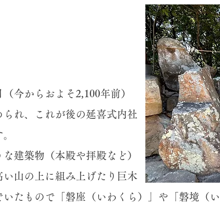
今からおよそ2,100年前）
められ、これが後の延喜式内社
す。
な建築物（本殿や拝殿など）
高い山の上に組み上げたり巨木
でいたもので「磐座（いわくら）」や「磐境（い