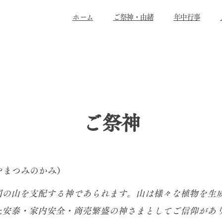
​ホーム
ご祭神・由緒
年中行事
​ご祭神
やまつみのかみ）
の山を支配する神であられます。山は様々な植物を生
土安泰・家内安全・商売繁盛の神さまとしてご信仰があ